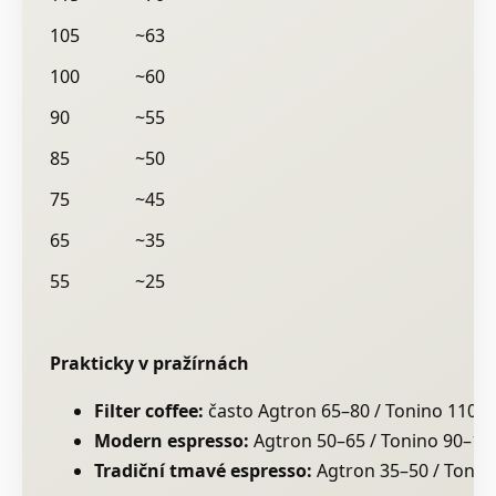
105
~63
100
~60
90
~55
85
~50
75
~45
65
~35
55
~25
Prakticky v pražírnách
Filter coffee:
často Agtron 65–80 / Tonino 110–
Modern espresso:
Agtron 50–65 / Tonino 90–11
Tradiční tmavé espresso:
Agtron 35–50 / Tonin