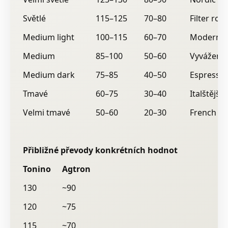
Světlé
115–125
70–80
Filter roa
Medium light
100–115
60–70
Modern sp
Medium
85–100
50–60
Vyvážené
Medium dark
75–85
40–50
Espresso
Tmavé
60–75
30–40
Italštější s
Velmi tmavé
50–60
20–30
French / I
Přibližné převody konkrétních hodnot
Tonino
Agtron
130
~90
120
~75
115
~70