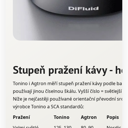
č
u
j
e
m
e
RWANDA
MURAHO
215
Stupeň pražení kávy - h
Kč
Tonino i Agtron měří stupeň pražení kávy podle barvy
používají jinou číselnou škálu. Vyšší číslo = světlejší p
Níže je nejčastěji používané orientační převodní srov
výrobce Tonino a SCA standardů:
Pražení
Tonino
Agtron
Popis
Velmi světlé
125–130
80–90
Nordic / u