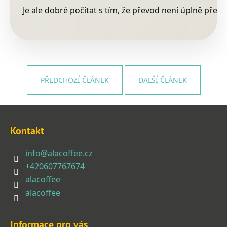
Je ale dobré počítat s tím, že převod není úplně přesn
PŘEDCHOZÍ ČLÁNEK
DALŠÍ ČLÁNEK
Z
á
Kontakt
p
a
info
@
alacoffee.cz
t
+420607767674
í
alacoffee
alacoffee
Informace pro vás