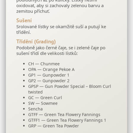
oxidovat, aby si zachovaly zelenou barvu a
zemitou příchuť.
Sušení
Srolované lístky se okamžitě suší a putují ke
třídění.
Třídění (Grading)
Podobně jako černé čaje, se i zelené čaje po
sušení třídí dle velikosti lístků:
CH — Chunmee
OPA — Orange Pekoe A
GP1 — Gunpowder 1
GP2 — Gunpowder 2
GPSP — Gun Powder Special – Bloom Curl
twisted
GC — Green Curl
SW — Sowmee
Sencha
GTFF — Green Tea Flowery Fannings
GTFF1 — Green Tea Flowery Fannings 1
GRP — Green Tea Powder