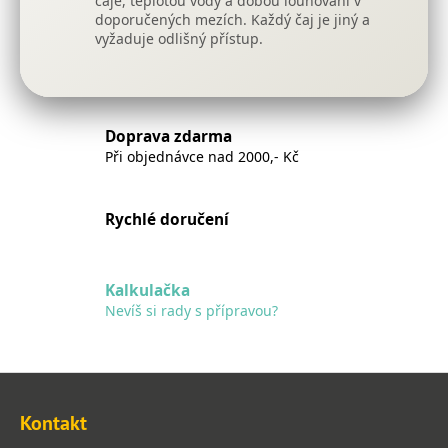
čaje, teplotou vody a dobou louhování v
doporučených mezích. Každý čaj je jiný a
vyžaduje odlišný přístup.
Doprava zdarma
Při objednávce nad 2000,- Kč
Rychlé doručení
Kalkulačka
Nevíš si rady s přípravou?
Z
á
Kontakt
p