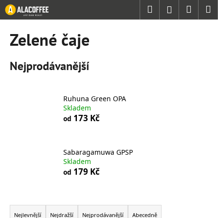
K
Přejít
Hledat
Náku
M
Přihlášení
na
o
obsah
Zpět
Zpět
košík
š
Zelené čaje
í
C
k
Nejprodávanější
o
p
o
Ruhuna Green OPA
t
Skladem
ř
173 Kč
od
e
b
u
Sabaragamuwa GPSP
Skladem
j
179 Kč
od
e
t
Ř
e
a
n
Nejlevnější
Nejdražší
Nejprodávanější
Abecedně