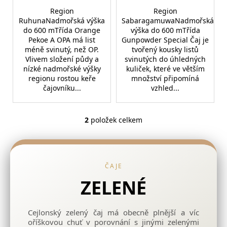
č
Region
Region
u
RuhunaNadmořská výška
SabaragamuwaNadmořská
j
do 600 mTřída Orange
výška do 600 mTřída
e
Pekoe A OPA má list
Gunpowder Special Čaj je
m
méně svinutý, než OP.
tvořený kousky listů
e
Vlivem složení půdy a
svinutých do úhledných
nízké nadmořské výšky
kuliček, které ve větším
regionu rostou keře
množství připomíná
RWANDA
čajovníku...
vzhled...
MURAHO
215
Kč
2
položek celkem
O
v
l
á
ČAJE
d
a
ZELENÉ
c
í
Cejlonský zelený čaj má obecně plnější a víc
p
oříškovou chuť v porovnání s jinými zelenými
r