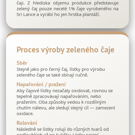
čaji. Z hlediska objemu produkce představuje
v
zelený čaj pouze necelé 1% čaje vyrobeného na
k
Sri Lance a vyrábí ho jen hrstka plantáží.
y
v
ý
p
i
Proces výroby zeleného čaje
s
u
Sběr
Stejně jako pro černý čaj, lístky pro výrobu
zeleného čaje se také sbírají ručně.
Napařování / pražení
Aby čajové lístky nezačaly oxidovat, rovnou se
tepelně zpracovávají napařováním, nebo
pražením. Oba způsoby vedou k rozdílným
chutím nálevu, ale sledují stejný cíl — zamezení
oxidace.
Rolování
Následně se lístky rolují do různých tvarů od
podlouhlých až po kuličky. Lístky nesmí