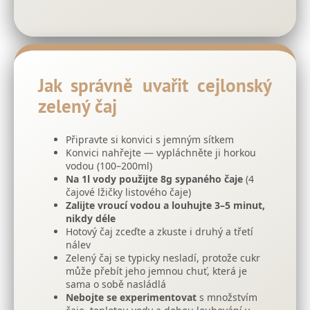
Jak správně uvařit cejlonský
zelený čaj
Připravte si konvici s jemným sítkem
Konvici nahřejte — vypláchněte ji horkou
vodou (100–200ml)
Na 1l vody použijte 8g sypaného čaje
(4
čajové lžičky listového čaje)
Zalijte vroucí vodou a louhujte 3–5 minut,
nikdy déle
Hotový čaj zceďte a zkuste i druhý a třetí
nálev
Zelený čaj se typicky nesladí, protože cukr
může přebít jeho jemnou chuť, která je
sama o sobě nasládlá
Nebojte se experimentovat
s množstvím