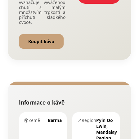
vyznačuje vyváženou
chutí s malým
množstvím trpkosti a
příchutí sladkého
ovoce.
Koupit kávu
Informace o kávě
🌍
Země
Barma
📍
Region
Pyin Oo
Lwin,
Mandalay
Region