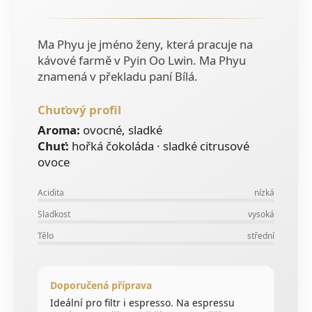
č
u
j
Ma Phyu je jméno ženy, která pracuje na
e
kávové farmě v Pyin Oo Lwin. Ma Phyu
m
znamená v překladu paní Bílá.
e
Chuťový profil
RWANDA
Aroma:
ovocné, sladké
MURAHO
Chuť:
hořká čokoláda · sladké citrusové
215
ovoce
Kč
Acidita
nízká
Sladkost
vysoká
Tělo
střední
Doporučená příprava
Ideální pro filtr i espresso. Na espressu