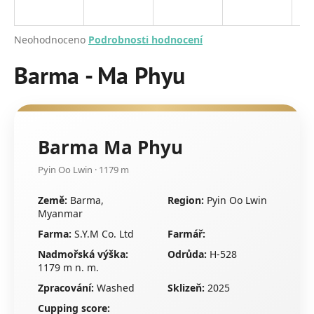
a
j
Průměrné
Neohodnoceno
Podrobnosti hodnocení
í
hodnocení
produktu
Barma - Ma Phyu
t
je
?
0,0
z
5
hvězdiček.
Barma Ma Phyu
HLEDAT
Pyin Oo Lwin · 1179 m
Země:
Barma,
Region:
Pyin Oo Lwin
Myanmar
D
Farma:
S.Y.M Co. Ltd
Farmář:
o
p
Nadmořská výška:
Odrůda:
H-528
1179 m n. m.
o
r
Zpracování:
Washed
Sklizeň:
2025
u
Cupping score: