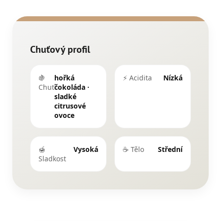
Chuťový profil
🍇
hořká
⚡ Acidita
Nízká
Chuť
čokoláda ·
sladké
citrusové
ovoce
🍯
Vysoká
☕ Tělo
Střední
Sladkost