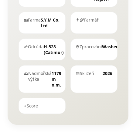
🏡
Farma
S.Y.M Co.
👨‍🌾
Farmář
Ltd
🌱
Odrůda
H-528
⚙️
Zpracování
Washed
(Catimor)
⛰
Nadmořská
1179
📅
Sklizeň
2026
výška
m
n.m.
⭐
Score